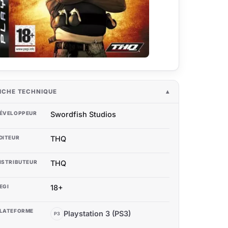
ICHE TECHNIQUE
ÉVELOPPEUR
Swordfish Studios
DITEUR
THQ
ISTRIBUTEUR
THQ
EGI
18+
LATEFORME
Playstation 3 (PS3)
P3