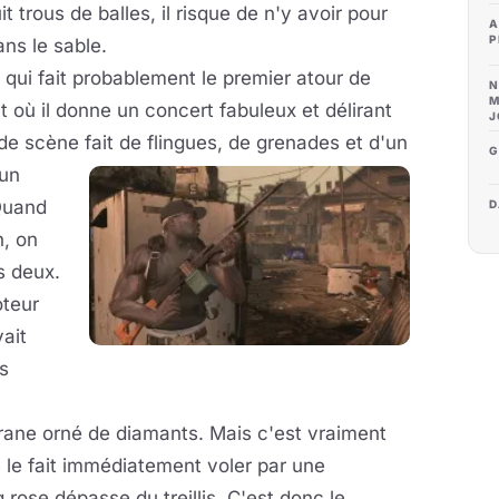
trous de balles, il risque de n'y avoir pour
A
P
ns le sable.
i fait probablement le premier atour de
N
M
 où il donne un concert fabuleux et délirant
J
e scène fait de flingues, de
grenades et d'un
G
'un
 Quand
D
n, on
s deux.
teur
vait
s
crane orné de diamants. Mais c'est vraiment
e le fait immédiatement voler par une
rose dépasse du treillis. C'est donc le