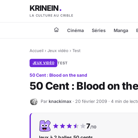
KRINEIN
LA CULTURE AU CRIBLE
Cinéma
Séries
Manga
Accueil
›
Jeux vidéo
›
Test
JEUX VIDÉO
TEST
50 Cent : Blood on the sand
50 Cent : Blood on the
Par
knackimax
· 20 février 2009 · 4 min de lect
K
Notre note :
7
/10
Jeux à 2 balles 50 cents