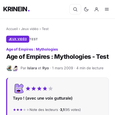
KRINEIN
Accueil
›
Jeux vidéo
›
Test
JEUX VIDÉO
TEST
Age of Empires : Mythologies
Age of Empires : Mythologies - Test
Par
Islara
et
Ryo
· 1 mars 2009 · 4 min de lecture
I
R
Tayo ! (avec une voix gutturale)
Note des lecteurs ·
3,1
(95 votes)