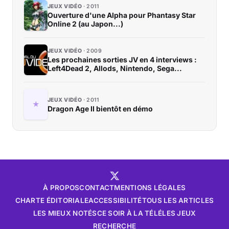
JEUX VIDÉO
2011
Ouverture d'une Alpha pour Phantasy Star
Online 2 (au Japon...)
JEUX VIDÉO
2009
Les prochaines sorties JV en 4 interviews :
Left4Dead 2, Allods, Nintendo, Sega...
JEUX VIDÉO
2011
Dragon Age II bientôt en démo
À PROPOS
CONTACT
MENTIONS LÉGALES
CHARTE ÉDITORIALE
ACCESSIBILITÉ
TOUS LES ARTICLES
LES MIEUX NOTÉS
CE SOIR À LA TÉLÉ
LES JEUX
RECHERCHE