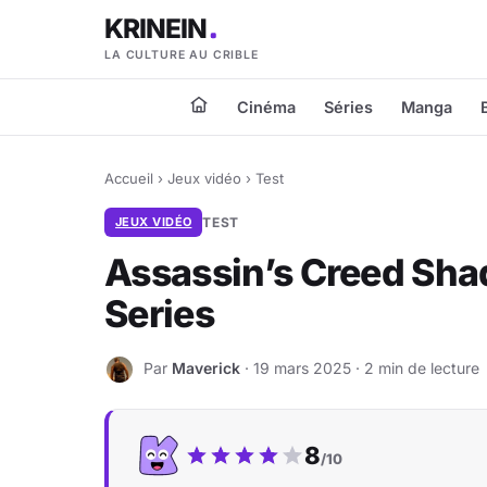
KRINEIN
LA CULTURE AU CRIBLE
Cinéma
Séries
Manga
Accueil
›
Jeux vidéo
›
Test
JEUX VIDÉO
TEST
Assassin’s Creed Sha
Series
Par
Maverick
· 19 mars 2025 · 2 min de lecture
M
Notre note :
8
/10