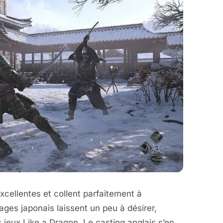
cellentes et collent parfaitement à
ages japonais laissent un peu à désirer,
s jeux Like a Dragon. Le casting anglais s’en