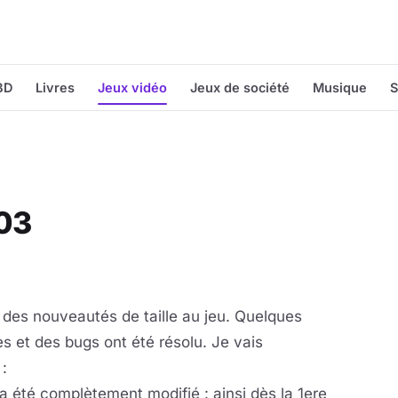
BD
Livres
Jeux vidéo
Jeux de société
Musique
S
.03
 des nouveautés de taille au jeu. Quelques
s et des bugs ont été résolu. Je vais
 :
a été complètement modifié : ainsi dès la 1ere