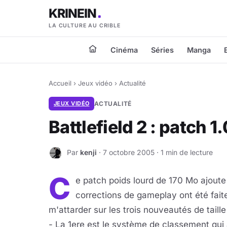
KRINEIN
LA CULTURE AU CRIBLE
Cinéma
Séries
Manga
Accueil
›
Jeux vidéo
›
Actualité
JEUX VIDÉO
ACTUALITÉ
Battlefield 2 : patch 1
Par
kenji
· 7 octobre 2005 · 1 min de lecture
K
C
e patch poids lourd de 170 Mo ajoute
corrections de gameplay ont été faite
m'attarder sur les trois nouveautés de taille
- La 1ere est le système de classement qui 