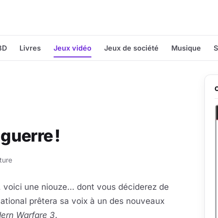
BD
Livres
Jeux vidéo
Jeux de société
Musique
S
 guerre !
ture
", voici une niouze... dont vous déciderez de
ational prêtera sa voix à un des nouveaux
dern Warfare 3
.