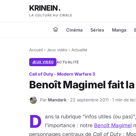
KRINEIN
LA CULTURE AU CRIBLE
Cinéma
Séries
Manga
Accueil
›
Jeux vidéo
›
Actualité
JEUX VIDÉO
ACTUALITÉ
Call of Duty - Modern Warfare 3
Benoît Magimel fait la
Par
Mandark
· 22 septembre 2011 · 1 min de lec
M
D
ans la rubrique "infos utiles (ou pas)
l'importance : notre
Benoît Magimel
n
personnages centraux de
Call of Duty : Mo