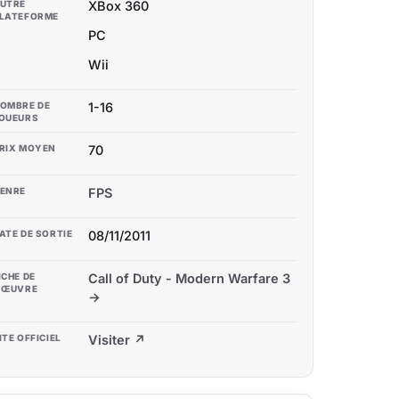
UTRE
XBox 360
LATEFORME
PC
Wii
OMBRE DE
1-16
OUEURS
RIX MOYEN
70
ENRE
FPS
ATE DE SORTIE
08/11/2011
ICHE DE
Call of Duty - Modern Warfare 3
'ŒUVRE
→
ITE OFFICIEL
Visiter ↗