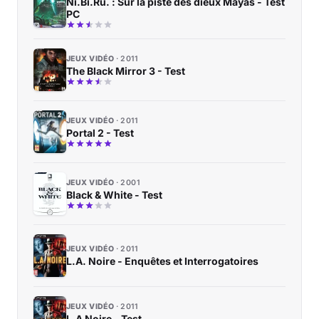
Ni.Bi.Ru. : Sur la piste des dieux Mayas - Test
PC
JEUX VIDÉO
2011
The Black Mirror 3 - Test
JEUX VIDÉO
2011
Portal 2 - Test
JEUX VIDÉO
2001
Black & White - Test
JEUX VIDÉO
2011
L.A. Noire - Enquêtes et Interrogatoires
JEUX VIDÉO
2011
L.A Noire - Test