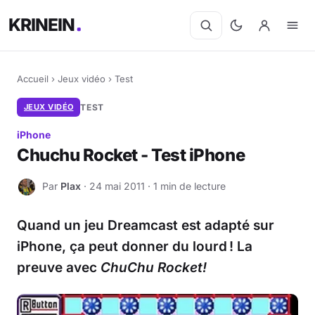
KRINEIN
Accueil
›
Jeux vidéo
›
Test
JEUX VIDÉO
TEST
iPhone
Chuchu Rocket - Test iPhone
Par
Plax
· 24 mai 2011 · 1 min de lecture
P
Quand un jeu Dreamcast est adapté sur
iPhone, ça peut donner du lourd ! La
preuve avec
ChuChu Rocket!