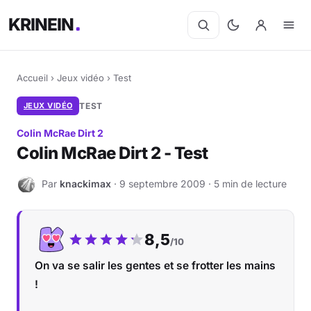
KRINEIN
Accueil
›
Jeux vidéo
›
Test
JEUX VIDÉO
TEST
Colin McRae Dirt 2
Colin McRae Dirt 2 - Test
Par
knackimax
· 9 septembre 2009 · 5 min de lecture
K
Notre note :
8,5
/10
On va se salir les gentes et se frotter les mains
!