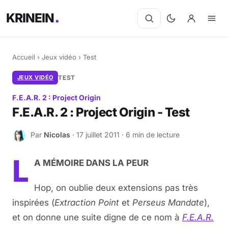
KRINEIN
Accueil
›
Jeux vidéo
›
Test
JEUX VIDÉO
TEST
F.E.A.R. 2 : Project Origin
F.E.A.R. 2 : Project Origin - Test
Par
Nicolas
· 17 juillet 2011 · 6 min de lecture
N
L
A MÉMOIRE DANS LA PEUR
Hop, on oublie deux extensions pas très
inspirées (
Extraction Point
et
Perseus Mandate
),
et on donne une suite digne de ce nom à
F.E.A.R.