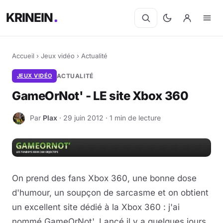
KRINEIN
Accueil
›
Jeux vidéo
›
Actualité
JEUX VIDÉO
ACTUALITÉ
GameOrNot' - LE site Xbox 360
Par
Plax
· 29 juin 2012 · 1 min de lecture
P
On prend des fans Xbox 360, une bonne dose
d'humour, un soupçon de sarcasme et on obtient
un excellent site dédié à la Xbox 360 : j'ai
nommé GameOrNot'. Lancé il y a quelques jours