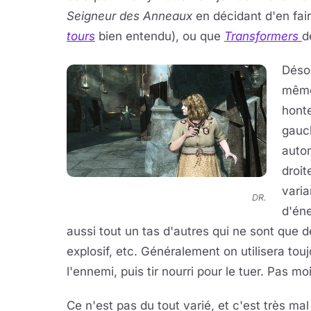
Seigneur des Anneaux
en décidant d'en fair
tours
bien entendu), ou que
Transformers
d
Désol
même
honte
gauch
autom
droit
varia
DR.
d'éne
aussi tout un tas d'autres qui ne sont que des
explosif, etc. Généralement on utilisera tou
l'ennemi, puis tir nourri pour le tuer. Pas mo
Ce n'est pas du tout varié, et c'est très mal