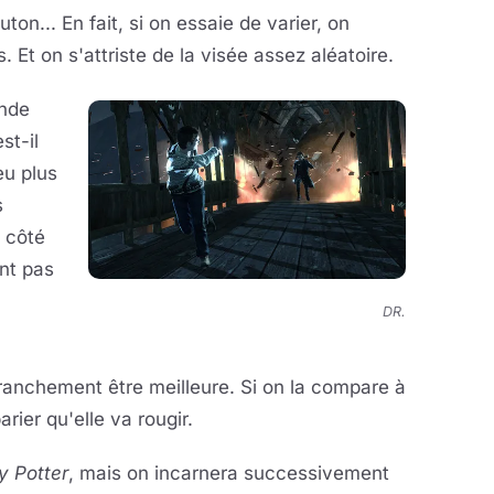
on... En fait, si on essaie de varier, on
 Et on s'attriste de la visée assez aléatoire.
ande
st-il
eu plus
s
 côté
ent pas
DR.
franchement être meilleure. Si on la compare à
rier qu'elle va rougir.
y Potter
, mais on incarnera successivement