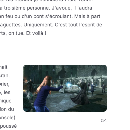
la troisième personne. J'avoue, il faudra
n feu ou d'un pont s'écroulant. Mais à part
aguettes. Uniquement. C'est tout l'esprit de
s, on tue. Et voilà !
nait
cran,
rier,
, les
hique
tion du
onsole).
DR.
t poussé