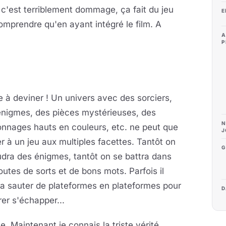
 c'est terriblement dommage, ça fait du jeu
E
omprendre qu'en ayant intégré le film. A
A
P
e à deviner ! Un univers avec des sorciers,
énigmes, des pièces mystérieuses, des
N
onnages hauts en couleurs, etc. ne peut que
J
 à un jeu aux multiples facettes. Tantôt on
G
dra des énigmes, tantôt on se battra dans
outes de sorts et de bons mots. Parfois il
a sauter de plateformes en plateformes pour
D
er s'échapper...
. Maintenant je connais la triste vérité.