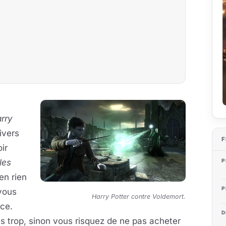
rry
ivers
F
ir
les
P
'en rien
P
vous
Harry Potter contre Voldemort.
nce.
D
s trop, sinon vous risquez de ne pas acheter