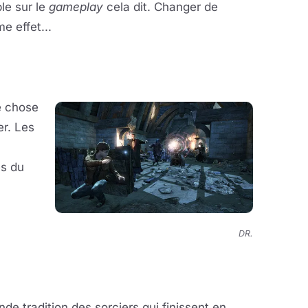
le sur le
gameplay
cela dit. Changer de
e effet...
e chose
er. Les
es du
DR.
de tradition des sorciers qui finissent en