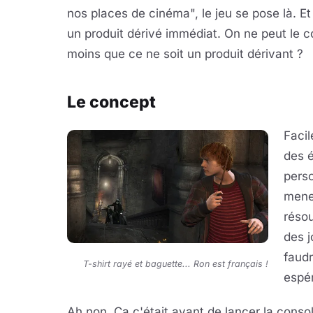
nos places de cinéma", le jeu se pose là. Et
un produit dérivé immédiat. On ne peut le c
moins que ce ne soit un produit dérivant ?
Le concept
Facil
des 
pers
mener
résou
des j
faudr
T-shirt rayé et baguette... Ron est français !
espér
Ah non. Ça c'était avant de lancer la console