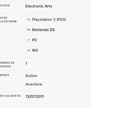
DITEUR
Electronic Arts
UTRE
Playstation 3 (PS3)
P3
LATEFORME
Nintendo DS
ND
PC
P
Wii
W
OMBRE DE
1
OUEURS
ENRES
Action
Aventure
ATE DE SORTIE
13/07/2011