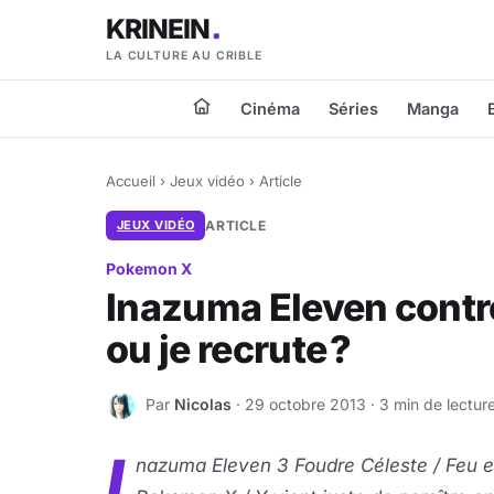
KRINEIN
LA CULTURE AU CRIBLE
Cinéma
Séries
Manga
Accueil
›
Jeux vidéo
›
Article
JEUX VIDÉO
ARTICLE
Pokemon X
Inazuma Eleven contre
ou je recrute ?
Par
Nicolas
· 29 octobre 2013 · 3 min de lectur
N
I
nazuma Eleven 3 Foudre Céleste / Feu e