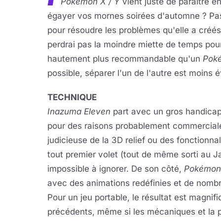
Pokemon X / Y
vient juste de paraître e
égayer vos mornes soirées d'automne ? Pas 
pour résoudre les problèmes qu'elle a créés
perdrai pas la moindre miette de temps pou
hautement plus recommandable qu'un
Pok
possible, séparer l'un de l'autre est moins é
TECHNIQUE
Inazuma Eleven
part avec un gros handicap 
pour des raisons probablement commerciales
judicieuse de la 3D relief ou des fonctionn
tout premier volet (tout de même sorti au J
impossible à ignorer. De son côté,
Pokémon
avec des animations redéfinies et de nomb
Pour un jeu portable, le résultat est magni
précédents, même si les mécaniques et la pl