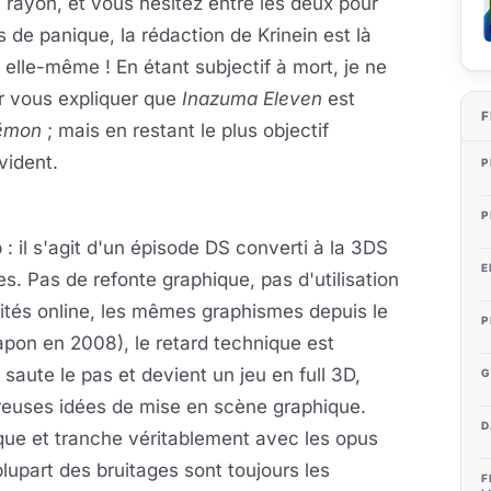
n rayon, et vous hésitez entre les deux pour
de panique, la rédaction de Krinein est là
 elle-même ! En étant subjectif à mort, je ne
r vous expliquer que
Inazuma Eleven
est
F
émon
; mais en restant le plus objectif
vident.
P
P
: il s'agit d'un épisode DS converti à la 3DS
E
. Pas de refonte graphique, pas d'utilisation
alités online, les mêmes graphismes depuis le
P
apon en 2008), le retard technique est
saute le pas et devient un jeu en full 3D,
G
reuses idées de mise en scène graphique.
D
fique et tranche véritablement avec les opus
upart des bruitages sont toujours les
F