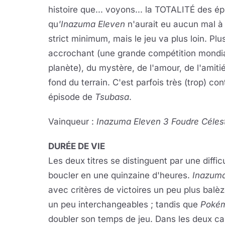
histoire que... voyons... la TOTALITÉ des é
qu
'Inazuma Eleven
n'aurait eu aucun mal à 
strict minimum, mais le jeu va plus loin. Pl
accrochant (une grande compétition mondial
planète), du mystère, de l'amour, de l'amiti
fond du terrain. C'est parfois très (trop) c
épisode de
Tsubasa
.
Vainqueur :
Inazuma Eleven 3 Foudre Célest
DURÉE DE VIE
Les deux titres se distinguent par une diffic
boucler en une quinzaine d'heures.
Inazuma
avec critères de victoires un peu plus balè
un peu interchangeables ; tandis que
Poké
doubler son temps de jeu. Dans les deux cas