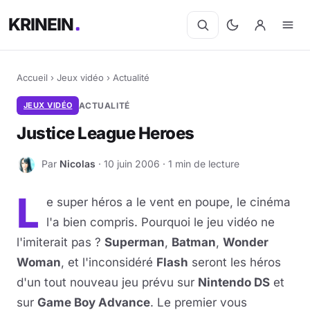
KRINEIN
Accueil
›
Jeux vidéo
›
Actualité
JEUX VIDÉO
ACTUALITÉ
Justice League Heroes
Par
Nicolas
· 10 juin 2006 · 1 min de lecture
N
L
e super héros a le vent en poupe, le cinéma
l'a bien compris. Pourquoi le jeu vidéo ne
l'imiterait pas ?
Superman
,
Batman
,
Wonder
Woman
, et l'inconsidéré
Flash
seront les héros
d'un tout nouveau jeu prévu sur
Nintendo DS
et
sur
Game Boy Advance
. Le premier vous