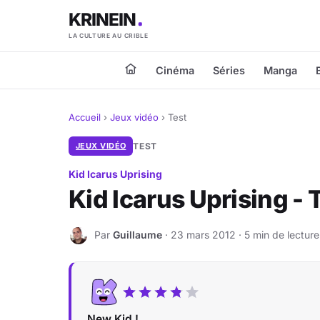
KRINEIN
LA CULTURE AU CRIBLE
Cinéma
Séries
Manga
Accueil
›
Jeux vidéo
›
Test
JEUX VIDÉO
TEST
Kid Icarus Uprising
Kid Icarus Uprising -
Par
Guillaume
· 23 mars 2012 · 5 min de lecture
G
New Kid !