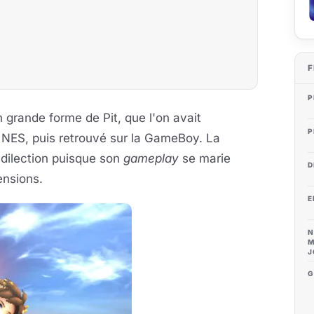
F
P
 grande forme de Pit, que l'on avait
P
a NES, puis retrouvé sur la GameBoy. La
édilection puisque son
gameplay
se marie
D
ensions.
E
N
M
J
G