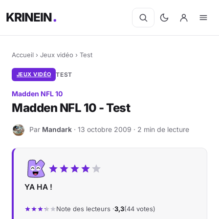
KRINEIN
Accueil
›
Jeux vidéo
›
Test
JEUX VIDÉO
TEST
Madden NFL 10
Madden NFL 10 - Test
Par
Mandark
· 13 octobre 2009 · 2 min de lecture
M
YA HA !
Note des lecteurs ·
3,3
(44 votes)