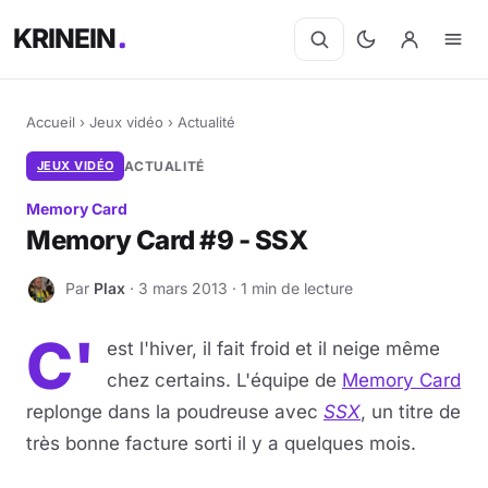
KRINEIN
Accueil
›
Jeux vidéo
›
Actualité
JEUX VIDÉO
ACTUALITÉ
Memory Card
Memory Card #9 - SSX
Par
Plax
· 3 mars 2013 · 1 min de lecture
P
C'
est l'hiver, il fait froid et il neige même
chez certains. L'équipe de
Memory Card
replonge dans la poudreuse avec
SSX
, un titre de
très bonne facture sorti il y a quelques mois.