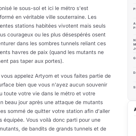
isé le sous-sol et ici le métro s'est
P
formé en véritable ville souterraine. Les
A
rentes stations habitées vivotent mais seuls
P
lus courageux ou les plus désespérés osent
N
nturer dans les sombres tunnels reliant ces
M
J
rents havres de paix (quand les mutants ne
G
ent pas taper aux portes).
D
vous appelez Artyom et vous faites partie de
a surface bien que vous n'ayez aucun souvenir
S
toute votre vie dans le métro et votre
un beau jour après une attaque de mutants
s sommé de quitter votre station afin d'aller
us équipée. Vous voilà donc parti pour une
mutants, de bandits de grands tunnels et de