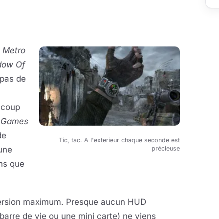
r
Metro
dow Of
i pas de
aucoup
 Games
de
Tic, tac. A l'exterieur chaque seconde est
 une
précieuse
ins que
mmersion maximum. Presque aucun HUD
barre de vie ou une mini carte) ne viens