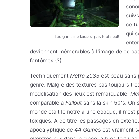
sonor
suivr
ce tu
qui s
Les gars, me laissez pas tout seul!
enten
deviennent mémorables à l'image de ce pas
fantômes (?)
Techniquement
Metro 2033
est beau sans p
genre. Malgré des textures pas toujours très
modélisation des lieux est remarquable.
Me
comparable à
Fallout
sans la skin 50's. On
monde était le notre à une époque, il n'est 
toxiques. A ce titre les passages en extér
apocalyptique de
4A Games
est vraiment s
éventrés pris dans la glace, arbres torturés (