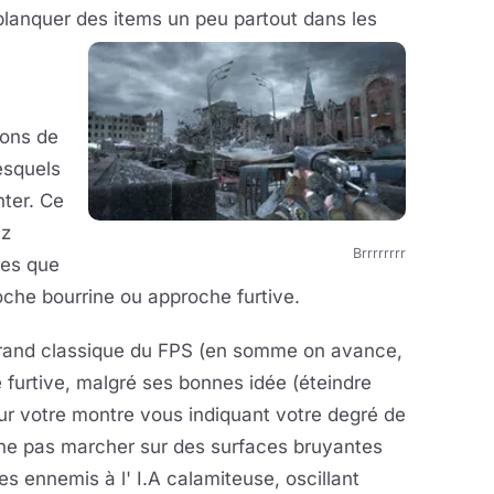
planquer des items un peu partout dans les
ions de
esquels
nter. Ce
ez
Brrrrrrrr
hes que
oche bourrine ou approche furtive.
 grand classique du FPS (en somme on avance,
he furtive, malgré ses bonnes idée (éteindre
sur votre montre vous indiquant votre degré de
r ne pas marcher sur des surfaces bruyantes
s ennemis à l' I.A calamiteuse, oscillant