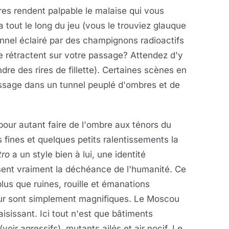
es rendent palpable le malaise qui vous
a tout le long du jeu (vous le trouviez glauque
nnel éclairé par des champignons radioactifs
e rétractent sur votre passage? Attendez d'y
dre des rires de fillette). Certaines scènes en
sage dans un tunnel peuplé d'ombres et de
our autant faire de l'ombre aux ténors du
 fines et quelques petits ralentissements la
tro
a un style bien à lui, une identité
 sent vraiment la déchéance de l'humanité. Ce
plus que ruines, rouille et émanations
ieur sont simplement magnifiques. Le Moscou
aisissant. Ici tout n'est que bâtiments
voir agressifs), mutants ailés et air nocif. Le