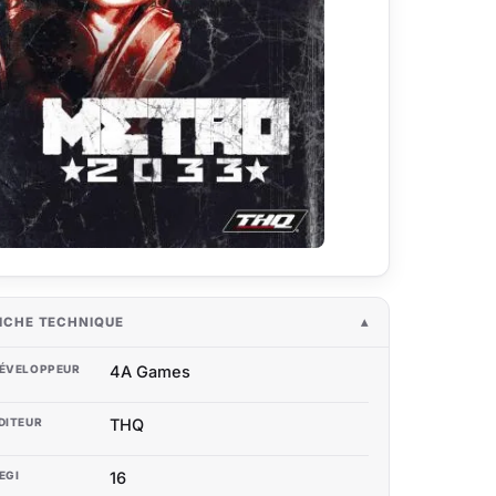
ICHE TECHNIQUE
ÉVELOPPEUR
4A Games
DITEUR
THQ
EGI
16