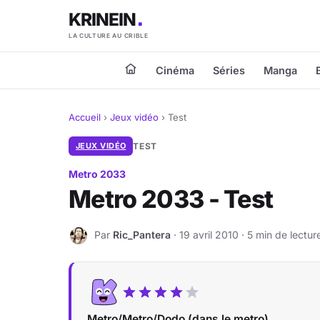
KRINEIN
LA CULTURE AU CRIBLE
Cinéma
Séries
Manga
Accueil
›
Jeux vidéo
›
Test
JEUX VIDÉO
TEST
Metro 2033
Metro 2033 - Test
Par
Ric_Pantera
· 19 avril 2010 · 5 min de lectur
R
Metro/Metro/Dodo (dans le metro)