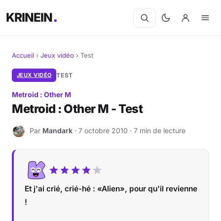
KRINEIN
Accueil
›
Jeux vidéo
›
Test
Cinéma
JEUX VIDÉO
TEST
Metroid : Other M
Séries
Metroid : Other M - Test
Manga
Par
Mandark
· 7 octobre 2010 · 7 min de lecture
M
BD
Livres
Et j'ai crié, crié-hé : «Alien», pour qu'il revienne
Jeux vidéo
!
Jeux de société