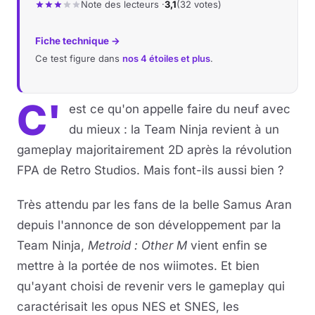
Note des lecteurs ·
3,1
(32 votes)
Musique
Fiche technique →
Ce test figure dans
nos 4 étoiles et plus
.
Sortir
Sciences & Tech
C'
est ce qu'on appelle faire du neuf avec
du mieux : la Team Ninja revient à un
Forum
gameplay majoritairement 2D après la révolution
FPA de Retro Studios. Mais font-ils aussi bien ?
Très attendu par les fans de la belle Samus Aran
depuis l'annonce de son développement par la
Team Ninja,
Metroid : Other M
vient enfin se
mettre à la portée de nos wiimotes. Et bien
qu'ayant choisi de revenir vers le gameplay qui
caractérisait les opus NES et SNES, les