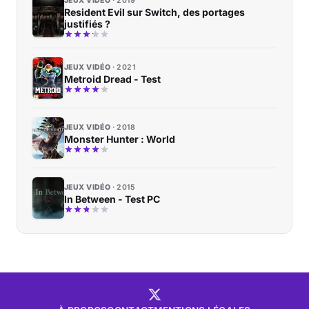
JEUX VIDÉO
2019
Resident Evil sur Switch, des portages
justifiés ?
JEUX VIDÉO
2021
Metroid Dread - Test
JEUX VIDÉO
2018
Monster Hunter : World
JEUX VIDÉO
2015
In Between - Test PC