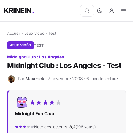
KRINEIN
Accueil
›
Jeux vidéo
›
Test
JEUX VIDÉO
TEST
Midnight Club : Los Angeles
Midnight Club : Los Angeles - Test
Par
Maverick
· 7 novembre 2008 · 6 min de lecture
M
Midnight Fun Club
Note des lecteurs ·
3,2
(106 votes)