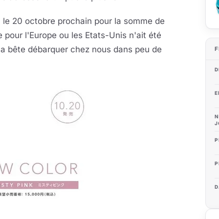
n le 20 octobre prochain pour la somme de
pour l'Europe ou les Etats-Unis n'ait été
t la bête débarquer chez nous dans peu de
F
D
E
N
J
P
P
D