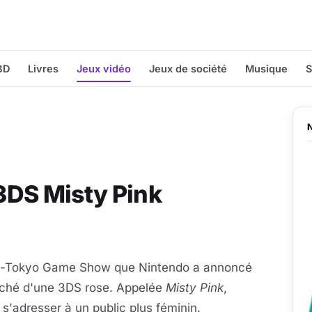
BD
Livres
Jeux vidéo
Jeux de société
Musique
S
3DS Misty Pink
re-Tokyo Game Show que Nintendo a annoncé
rché d'une 3DS rose. Appelée
Misty Pink
,
s'adresser à un public plus féminin.