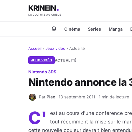
KRINEIN
LA CULTURE AU CRIBLE
Cinéma
Séries
Manga
Accueil
›
Jeux vidéo
›
Actualité
JEUX VIDÉO
ACTUALITÉ
Nintendo 3DS
Nintendo annonce la 
Par
Plax
· 13 septembre 2011 · 1 min de lecture
P
C'
est au cours d'une conférence p
tout récemment la mise sur le ma
cette nouvelle couleur devrait bien entendu 