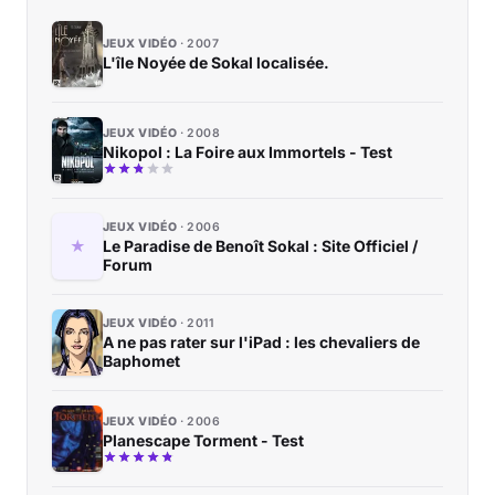
JEUX VIDÉO
2007
L'île Noyée de Sokal localisée.
JEUX VIDÉO
2008
Nikopol : La Foire aux Immortels - Test
JEUX VIDÉO
2006
Le Paradise de Benoît Sokal : Site Officiel /
Forum
JEUX VIDÉO
2011
A ne pas rater sur l'iPad : les chevaliers de
Baphomet
JEUX VIDÉO
2006
Planescape Torment - Test