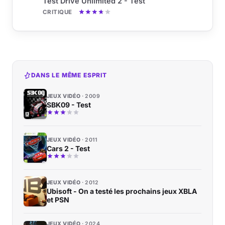
Test Drive Unlimited 2 - Test
CRITIQUE
DANS LE MÊME ESPRIT
JEUX VIDÉO
2009
SBK09 - Test
JEUX VIDÉO
2011
Cars 2 - Test
JEUX VIDÉO
2012
Ubisoft - On a testé les prochains jeux XBLA
et PSN
JEUX VIDÉO
2024