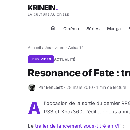
KRINEIN
LA CULTURE AU CRIBLE
Cinéma
Séries
Manga
Accueil
›
Jeux vidéo
›
Actualité
JEUX VIDÉO
ACTUALITÉ
Resonance of Fate : t
Par
BenLaeft
· 28 mars 2010 · 1 min de lecture
B
A
l'occasion de la sortie du dernier R
PS3 et Xbox360, l'éditeur nous a mis
Le
trailer de lancement sous-titré en VF
: