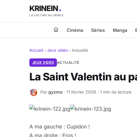
KRINEIN
LA CULTURE AU CRIBLE
Cinéma
Séries
Manga
Accueil
›
Jeux vidéo
›
Actualité
JEUX VIDÉO
ACTUALITÉ
La Saint Valentin au p
Par
gyzmo
· 11 février 2006 · 1 min de lecture
G
A ma gauche : Cupidon !
A ma droite : Eros !