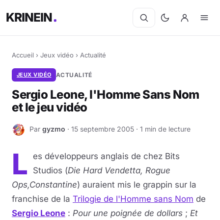
KRINEIN
Accueil
›
Jeux vidéo
›
Actualité
JEUX VIDÉO
ACTUALITÉ
Sergio Leone, l'Homme Sans Nom
et le jeu vidéo
Par
gyzmo
· 15 septembre 2005 · 1 min de lecture
G
L
es développeurs anglais de chez Bits
Studios (
Die Hard Vendetta, Rogue
Ops,Constantine
) auraient mis le grappin sur la
franchise de la
Trilogie de l'Homme sans Nom
de
Sergio Leone
:
Pour une poignée de dollars
;
Et