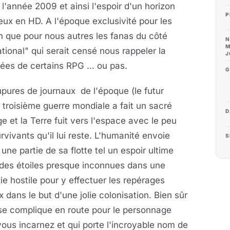
 l'année 2009 et ainsi l'espoir d'un horizon
P
ux en HD. A l'époque exclusivité pour les
n que pour nous autres les fanas du côté
N
M
tional" qui serait censé nous rappeler la
J
es de certains RPG ... ou pas.
G
pures de journaux de l'époque (le futur
 troisième guerre mondiale a fait un sacré
D
e et la Terre fuit vers l'espace avec le peu
rvivants qu'il lui reste. L'humanité envoie
S
une partie de sa flotte tel un espoir ultime
 des étoiles presque inconnues dans une
ie hostile pour y effectuer les repérages
x dans le but d'une jolie colonisation. Bien sûr
se complique en route pour le personnage
ous incarnez et qui porte l'incroyable nom de