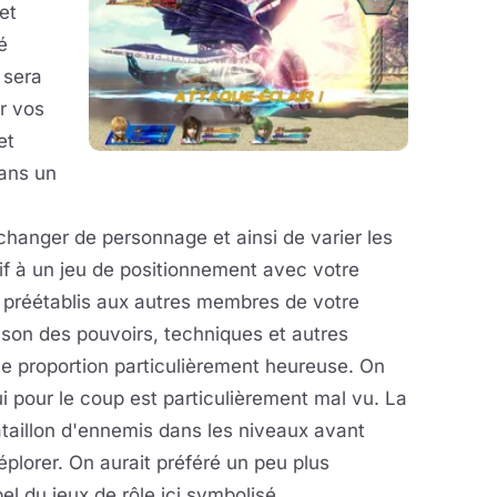
et
é
 sera
r vos
et
dans un
changer de personnage et ainsi de varier les
if à un jeu de positionnement avec votre
s préétablis aux autres membres de votre
son des pouvoirs, techniques et autres
une proportion particulièrement heureuse. On
i pour le coup est particulièrement mal vu. La
taillon d'ennemis dans les niveaux avant
éplorer. On aurait préféré un peu plus
el du jeux de rôle ici symbolisé