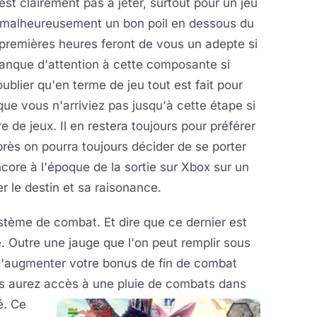
'est clairement pas à jeter, surtout pour un jeu
t malheureusement un bon poil en dessous du
x premières heures feront de vous un adepte si
manque d'attention à cette composante si
oublier qu'en terme de jeu tout est fait pour
que vous n'arriviez pas jusqu'à cette étape si
e de jeux. Il en restera toujours pour préférer
s près on pourra toujours décider de se porter
core à l'époque de la sortie sur Xbox sur un
ller le destin et sa raisonance.
ystème de combat. Et dire que ce dernier est
re. Outre une jauge que l'on peut remplir sous
 d'augmenter votre bonus de fin de combat
ous aurez accès à une pluie de combats dans
é. Ce