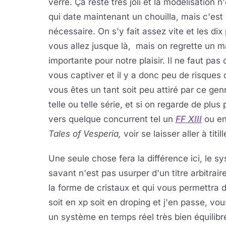
verre. Ça reste très joli et la modélisation n
qui date maintenant un chouilla, mais c'es
nécessaire. On s'y fait assez vite et les di
vous allez jusque là, mais on regrette un 
importante pour notre plaisir. Il ne faut pas 
vous captiver et il y a donc peu de risques 
vous êtes un tant soit peu attiré par ce genr
telle ou telle série, et si on regarde de plu
vers quelque concurrent tel un
FF XIII
ou en
Tales of Vesperia,
voir se laisser aller à titi
Une seule chose fera la différence ici, le s
savant n'est pas usurper d'un titre arbitrai
la forme de cristaux et qui vous permettra
soit en xp soit en droping et j'en passe, v
un
système en temps réel très bien équilibr