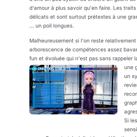
d'amour à plus savoir qu'en faire. Les traits 
délicats et sont surtout prétextes à une gr
... un poil longues.
Malheureusement si l'on reste relativement a
arborescence de compétences assez bavarde
fun et évoluée qui n'est pas sans rappeler 
une g
un s
revie
recon
graph
agres
Si le
sensi