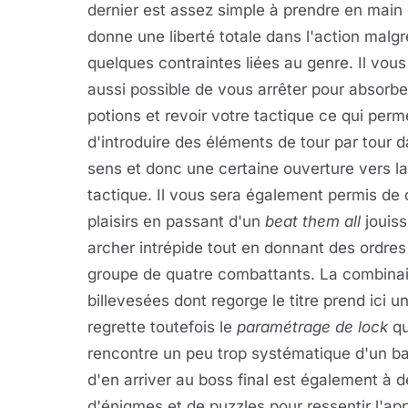
dernier est assez simple à prendre en main 
donne une liberté totale dans l'action malgr
quelques contraintes liées au genre. Il vous
aussi possible de vous arrêter pour absorbe
potions et revoir votre tactique ce qui perm
d'introduire des éléments de tour par tour 
sens et donc une certaine ouverture vers la
tactique. Il vous sera également permis de 
plaisirs en passant d'un
beat them all
jouiss
archer intrépide tout en donnant des ordre
groupe de quatre combattants. La combinai
billevesées dont regorge le titre prend ici 
regrette toutefois le
paramétrage de lock
qu
rencontre un peu trop systématique d'un ba
d'en arriver au boss final est également à d
d'énigmes et de puzzles pour ressentir l'app