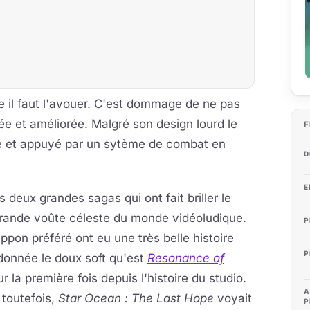
 il faut l'avouer. C'est dommage de ne pas
ée et améliorée. Malgré son design lourd le
F
é et appuyé par un sytème de combat en
D
E
 deux grandes sagas qui ont fait briller le
rande voûte céleste du monde vidéoludique.
P
ippon préféré ont eu une très belle histoire
P
 donnée le doux soft qu'est
Resonance of
r la première fois depuis l'histoire du studio.
A
 toutefois,
Star Ocean : The Last Hope
voyait
P