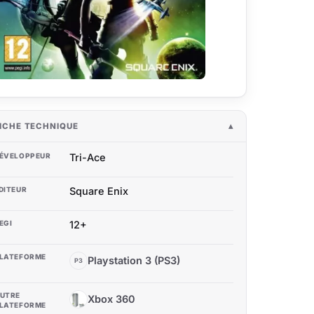
ICHE TECHNIQUE
ÉVELOPPEUR
Tri-Ace
DITEUR
Square Enix
EGI
12+
LATEFORME
Playstation 3 (PS3)
P3
UTRE
Xbox 360
X3
LATEFORME