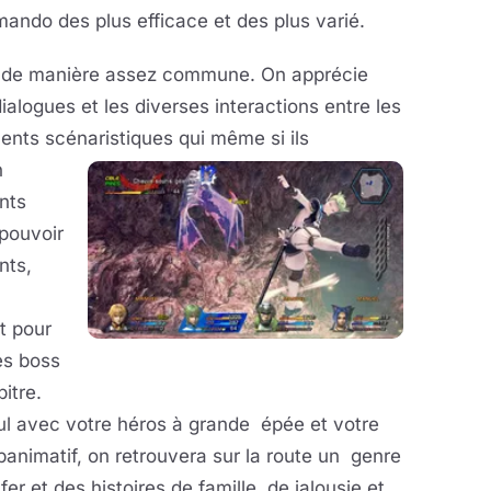
mando des plus efficace et des plus varié.
ée de manière assez commune. On apprécie
dialogues et les diverses interactions entre les
ts scénaristiques qui même si ils
n
nts
 pouvoir
nts,
it pour
es boss
pitre.
ul avec votre héros à grande épée et votre
panimatif, on retrouvera sur la route un genre
er et des histoires de famille, de jalousie et