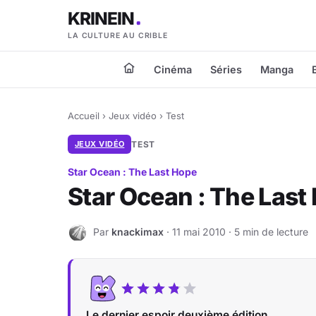
KRINEIN
LA CULTURE AU CRIBLE
Cinéma
Séries
Manga
Accueil
›
Jeux vidéo
›
Test
JEUX VIDÉO
TEST
Star Ocean : The Last Hope
Star Ocean : The Last 
Par
knackimax
· 11 mai 2010 · 5 min de lecture
K
Le dernier espoir deuxième édition