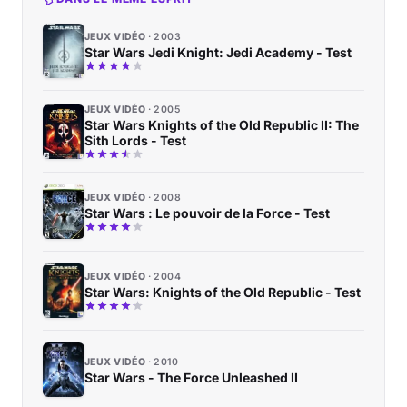
JEUX VIDÉO
2003
Star Wars Jedi Knight: Jedi Academy - Test
JEUX VIDÉO
2005
Star Wars Knights of the Old Republic II: The
Sith Lords - Test
JEUX VIDÉO
2008
Star Wars : Le pouvoir de la Force - Test
JEUX VIDÉO
2004
Star Wars: Knights of the Old Republic - Test
JEUX VIDÉO
2010
Star Wars - The Force Unleashed II