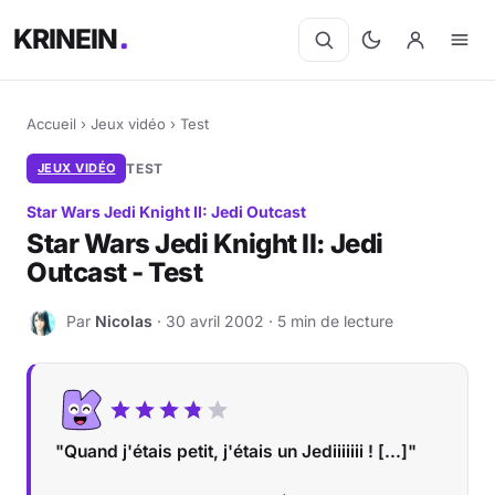
KRINEIN
Accueil
›
Jeux vidéo
›
Test
JEUX VIDÉO
TEST
Star Wars Jedi Knight II: Jedi Outcast
Star Wars Jedi Knight II: Jedi
Outcast - Test
Par
Nicolas
· 30 avril 2002 · 5 min de lecture
N
"Quand j'étais petit, j'étais un Jediiiiiii ! [...]"