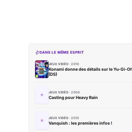
DANS LE MÊME ESPRIT
JEUX VIDÉO
2010
Konami donne des détails sur le Yu-Gi-
(DS)
JEUX VIDÉO
2006
Casting pour Heavy Rain
JEUX VIDÉO
2010
Vanquish : les premières infos !