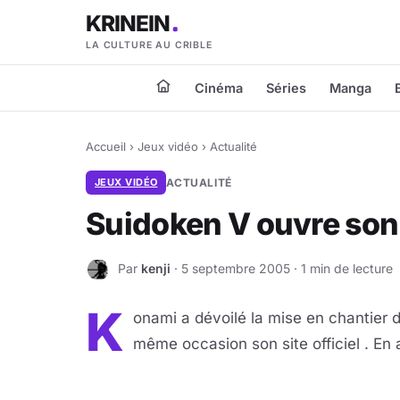
KRINEIN
LA CULTURE AU CRIBLE
Cinéma
Séries
Manga
Accueil
›
Jeux vidéo
›
Actualité
JEUX VIDÉO
ACTUALITÉ
Suidoken V ouvre son 
Par
kenji
· 5 septembre 2005 · 1 min de lecture
K
K
onami a dévoilé la mise en chantier d
même occasion son site officiel . En