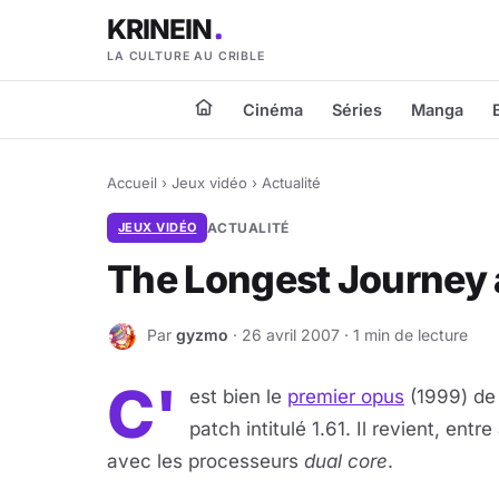
KRINEIN
LA CULTURE AU CRIBLE
Cinéma
Séries
Manga
Accueil
›
Jeux vidéo
›
Actualité
JEUX VIDÉO
ACTUALITÉ
The Longest Journey 
Par
gyzmo
· 26 avril 2007 · 1 min de lecture
G
C'
est bien le
premier opus
(1999) de 
patch intitulé 1.61. Il revient, ent
avec les processeurs
dual core
.