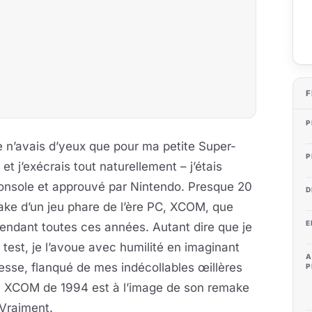
F
P
 n’avais d’yeux que pour ma petite Super-
P
, et j’exécrais tout naturellement – j’étais
 console et approuvé par Nintendo. Presque 20
D
ake d’un jeu phare de l’ère PC, XCOM, que
E
endant toutes ces années. Autant dire que je
test, je l’avoue avec humilité en imaginant
A
nesse, flanqué de mes indécollables œillères
P
i le XCOM de 1994 est à l’image de son remake
 Vraiment.