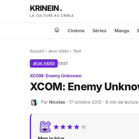
KRINEIN
LA CULTURE AU CRIBLE
Cinéma
Séries
Manga
Accueil
›
Jeux vidéo
›
Test
JEUX VIDÉO
TEST
XCOM: Enemy Unknown
XCOM: Enemy Unknow
Par
Nicolas
· 17 octobre 2012 · 8 min de lecture
N
Men in blue