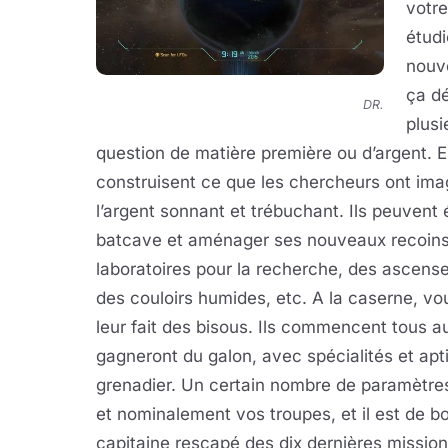
votre
étudi
nouve
ça dé
DR.
plusi
question de matière première ou d’argent. En
construisent ce que les chercheurs ont imag
l’argent sonnant et trébuchant. Ils peuvent 
batcave et aménager ses nouveaux recoins,
laboratoires pour la recherche, des ascense
des couloirs humides, etc. A la caserne, vo
leur fait des bisous. Ils commencent tous au s
gagneront du galon, avec spécialités et apt
grenadier. Un certain nombre de paramètre
et nominalement vos troupes, et il est de bo
capitaine rescapé des dix dernières missions