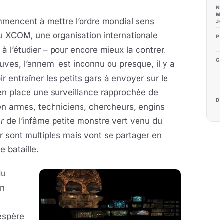
N
M
mencent à mettre l’ordre mondial sens
J
 XCOM, une organisation internationale
P
 à l’étudier – pour encore mieux la contrer.
G
ves, l’ennemi est inconnu ou presque, il y a
ir entraîner les petits gars à envoyer sur le
e en place une surveillance rapprochée de
D
 en armes, techniciens, chercheurs, engins
r
de l’infâme petite monstre vert venu du
ser sont multiples mais vont se partager en
e bataille.
du
in
espère