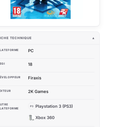
ICHE TECHNIQUE
LATEFORME
PC
EGI
18
ÉVELOPPEUR
Firaxis
DITEUR
2K Games
UTRE
Playstation 3 (PS3)
P3
LATEFORME
Xbox 360
X3