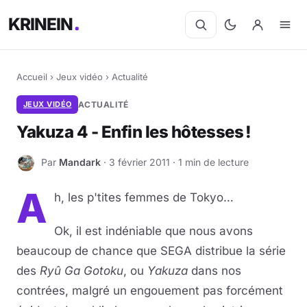
KRINEIN
Accueil
›
Jeux vidéo
›
Actualité
JEUX VIDÉO
ACTUALITÉ
Yakuza 4 - Enfin les hôtesses !
Par
Mandark
· 3 février 2011 · 1 min de lecture
M
A
h, les p'tites femmes de Tokyo…
Ok, il est indéniable que nous avons
beaucoup de chance que SEGA distribue la série
des
Ryû Ga Gotoku
, ou
Yakuza
dans nos
contrées, malgré un engouement pas forcément