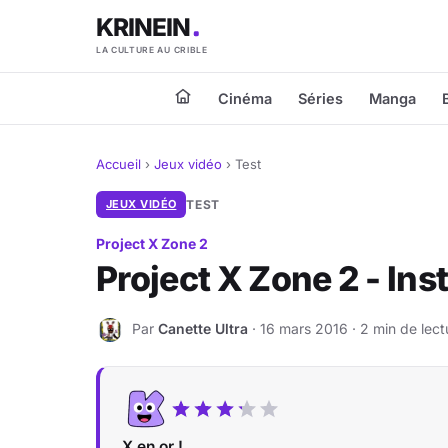
KRINEIN
LA CULTURE AU CRIBLE
Cinéma
Séries
Manga
Accueil
›
Jeux vidéo
›
Test
JEUX VIDÉO
TEST
Project X Zone 2
Project X Zone 2 - Inst
Par
Canette Ultra
· 16 mars 2016 · 2 min de lect
C
X en or !