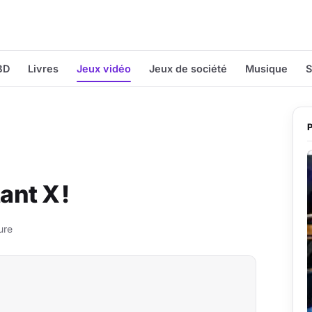
BD
Livres
Jeux vidéo
Jeux de société
Musique
S
ant X !
ure