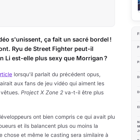
F
éo s'unissent, ça fait un sacré bordel !
P
nt. Ryu de Street Fighter peut-il
 Li est-elle plus sexy que Morrigan ?
P
rticle
lorsqu'il parlait du précédent opus,
D
lairait aux fans de jeu vidéo qui aiment les
 vêtues.
Project X Zone 2
va-t-il être plus
D
E
éveloppeurs ont bien compris ce qui avait plu
N
oueurs et ils balancent plus ou moins la
M
J
 chose et même le casting sera similaire à