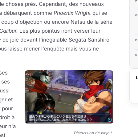
P
de choses près. Cependant, des nouveaux
s débarquent comme
Phoenix Wright
qui se
G
 coup d'objection ou encore Natsu de la série
Calibur.
Les plus pointus iront verser leur
 de joie devant l'inégalable Segata Sanshiro
D
ous laisse mener l'enquête mais vous ne
S
 ses
 ses
ussi
ger et
s pour
roit à
eur n'a
Discussion de ninja !
est