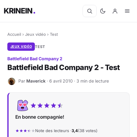
KRINEIN
Accueil
›
Jeux vidéo
›
Test
JEUX VIDÉO
TEST
Battlefield Bad Company 2
Battlefield Bad Company 2 - Test
Par
Maverick
· 6 avril 2010 · 3 min de lecture
M
En bonne compagnie!
Note des lecteurs ·
3,4
(38 votes)