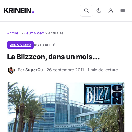
KRINEIN
Accueil
›
Jeux vidéo
›
Actualité
Cinéma
JEUX VIDÉO
ACTUALITÉ
La Blizzcon, dans un mois…
Séries
Par
SuperGu
· 26 septembre 2011 · 1 min de lecture
S
Manga
BD
Livres
Jeux vidéo
Jeux de société