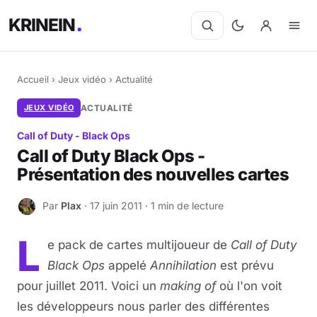
KRINEIN
Accueil
›
Jeux vidéo
›
Actualité
JEUX VIDÉO
ACTUALITÉ
Call of Duty - Black Ops
Call of Duty Black Ops -
Présentation des nouvelles cartes
Par
Plax
· 17 juin 2011 · 1 min de lecture
P
L
e pack de cartes multijoueur de
Call of Duty
Black Ops
appelé
Annihilation
est prévu
pour juillet 2011. Voici un
making of
où l'on voit
les développeurs nous parler des différentes