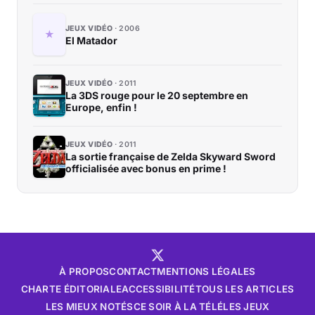
JEUX VIDÉO
2006
El Matador
JEUX VIDÉO
2011
La 3DS rouge pour le 20 septembre en
Europe, enfin !
JEUX VIDÉO
2011
La sortie française de Zelda Skyward Sword
officialisée avec bonus en prime !
À PROPOS
CONTACT
MENTIONS LÉGALES
CHARTE ÉDITORIALE
ACCESSIBILITÉ
TOUS LES ARTICLES
LES MIEUX NOTÉS
CE SOIR À LA TÉLÉ
LES JEUX