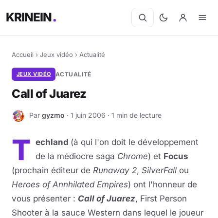
KRINEIN
Accueil
›
Jeux vidéo
›
Actualité
JEUX VIDÉO
ACTUALITÉ
Call of Juarez
Par
gyzmo
· 1 juin 2006 · 1 min de lecture
G
T
echland
(à qui l'on doit le développement
de la médiocre saga
Chrome
) et
Focus
(prochain éditeur de
Runaway 2
,
SilverFall
ou
Heroes of Annhilated Empires
) ont l'honneur de
vous présenter :
Call of Juarez
, First Person
Shooter à la sauce Western dans lequel le joueur