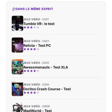
DANS LE MÊME ESPRIT
JEUX VIDÉO
2017
Tumble VR : le test
JEUX VIDÉO
2021
Relicta - Test PC
JEUX VIDÉO
2012
Awesomenauts - Test XLA
JEUX VIDÉO
2010
Doritos Crash Course - Test
JEUX VIDÉO
2009
MadWorld - Test