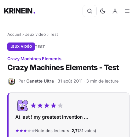
KRINEIN
Accueil
›
Jeux vidéo
›
Test
JEUX VIDÉO
TEST
Crazy Machines Elements
Crazy Machines Elements - Test
Par
Canette Ultra
· 31 août 2011 · 3 min de lecture
C
At last ! my greatest invention ...
Note des lecteurs ·
2,7
(31 votes)