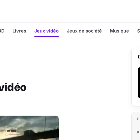
BD
Livres
Jeux vidéo
Jeux de société
Musique
S
 vidéo
F
P