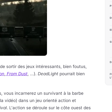
P
D
E
G
D
 sortir des jeux intéressants, bien foutus,
on
,
From Dust
, ...).
DeadLight
pourrait bien
F
L
, vous incarnerez un survivant à la barbe
a vidéo) dans un jeu orienté action et
ival
. L'action se déroule sur le côte ouest des