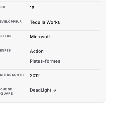
EGI
16
ÉVELOPPEUR
Tequila Works
DITEUR
Microsoft
ENRES
Action
Plates-formes
ATE DE SORTIE
2012
ICHE DE
DeadLight →
'ŒUVRE