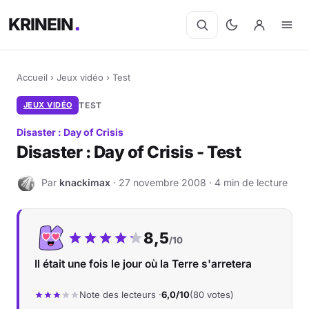
KRINEIN
Accueil
›
Jeux vidéo
›
Test
JEUX VIDÉO
TEST
Disaster : Day of Crisis
Disaster : Day of Crisis - Test
Par
knackimax
· 27 novembre 2008 · 4 min de lecture
K
Notre note :
8,5
/10
Il était une fois le jour où la Terre s'arretera
Note des lecteurs ·
6,0/10
(80 votes)