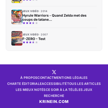
JEUX VIDÉO
2014
Hyrule Warriors - Quand Zelda met des
coups de tatane…
JEUX VIDÉO
2007
F-ZERO - Test
À PROPOS
CONTACT
MENTIONS LÉGALES
CHARTE ÉDITORIALE
ACCESSIBILITÉ
TOUS LES ARTICLES
LES MIEUX NOTÉS
CE SOIR À LA TÉLÉ
LES JEUX
RECHERCHE
KRINEIN.COM