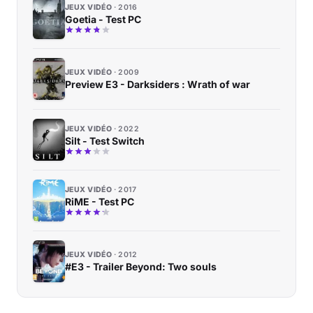
JEUX VIDÉO
2016
Goetia - Test PC
JEUX VIDÉO
2009
Preview E3 - Darksiders : Wrath of war
JEUX VIDÉO
2022
Silt - Test Switch
JEUX VIDÉO
2017
RiME - Test PC
JEUX VIDÉO
2012
#E3 - Trailer Beyond: Two souls