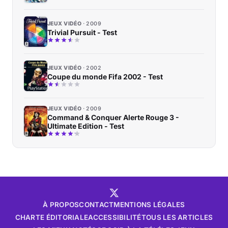
JEUX VIDÉO
2009
Trivial Pursuit - Test
JEUX VIDÉO
2002
Coupe du monde Fifa 2002 - Test
JEUX VIDÉO
2009
Command & Conquer Alerte Rouge 3 -
Ultimate Edition - Test
À PROPOS
CONTACT
MENTIONS LÉGALES
CHARTE ÉDITORIALE
ACCESSIBILITÉ
TOUS LES ARTICLES