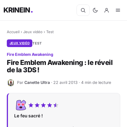
KRINEIN
Accueil
›
Jeux vidéo
›
Test
JEUX VIDÉO
TEST
Fire Emblem Awakening
Fire Emblem Awakening : le réveil
de la 3DS !
Par
Canette Ultra
· 22 avril 2013 · 4 min de lecture
C
Le feu sacré !