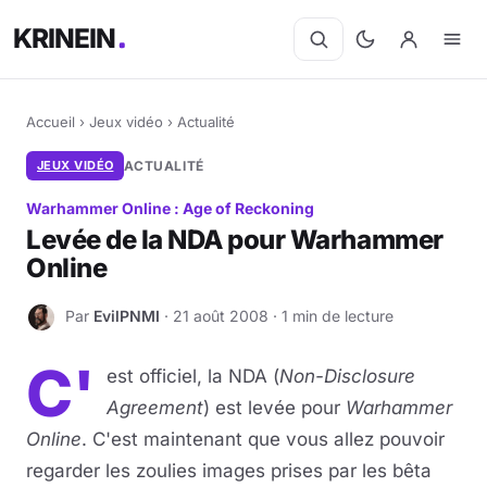
KRINEIN
Accueil
›
Jeux vidéo
›
Actualité
JEUX VIDÉO
ACTUALITÉ
Warhammer Online : Age of Reckoning
Levée de la NDA pour Warhammer
Online
Par
EvilPNMI
· 21 août 2008 · 1 min de lecture
E
C'
est officiel, la NDA (
Non-Disclosure
Agreement
) est levée pour
Warhammer
Online
. C'est maintenant que vous allez pouvoir
regarder les zoulies images prises par les bêta