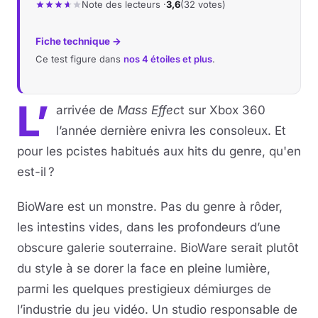
Note des lecteurs ·
3,6
(32 votes)
Musique
Fiche technique →
Ce test figure dans
nos 4 étoiles et plus
.
Sortir
Sciences & Tech
L’
arrivée de
Mass Effec
t sur Xbox 360
l’année dernière enivra les consoleux. Et
Forum
pour les pcistes habitués aux hits du genre, qu'en
est-il ?
BioWare est un monstre. Pas du genre à rôder,
les intestins vides, dans les profondeurs d’une
obscure galerie souterraine. BioWare serait plutôt
du style à se dorer la face en pleine lumière,
parmi les quelques prestigieux démiurges de
l’industrie du jeu vidéo. Un studio responsable de