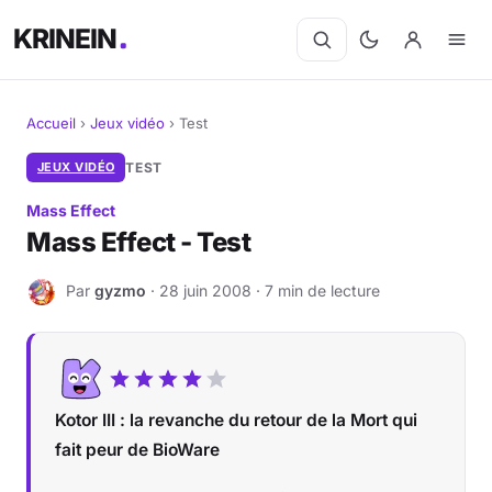
KRINEIN
Accueil
›
Jeux vidéo
›
Test
Cinéma
JEUX VIDÉO
TEST
Mass Effect
Séries
Mass Effect - Test
Manga
Par
gyzmo
· 28 juin 2008 · 7 min de lecture
G
BD
Livres
Kotor III : la revanche du retour de la Mort qui
Jeux vidéo
fait peur de BioWare
Jeux de société