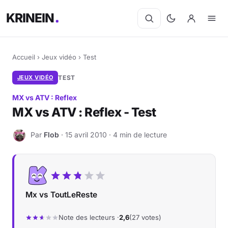
KRINEIN
Accueil
›
Jeux vidéo
›
Test
JEUX VIDÉO
TEST
MX vs ATV : Reflex
MX vs ATV : Reflex - Test
Par
Flob
· 15 avril 2010 · 4 min de lecture
F
Mx vs ToutLeReste
Note des lecteurs ·
2,6
(27 votes)