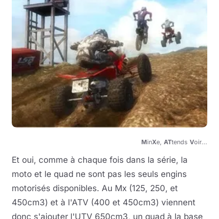
M
in
X
e,
AT
tends
V
oir...
Et oui, comme à chaque fois dans la série, la
moto et le quad ne sont pas les seuls engins
motorisés disponibles. Au Mx (125, 250, et
450cm3) et à l'ATV (400 et 450cm3) viennent
donc s'ajouter l'UTV 650cm3, un quad à la base