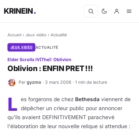
KRINEIN
Accueil
›
Jeux vidéo
›
Actualité
JEUX VIDÉO
ACTUALITÉ
Elder Scrolls IV(The): Oblivion
Oblivion : ENFIN PRET !!!
Par
gyzmo
· 3 mars 2006 · 1 min de lecture
G
L
es forgerons de chez
Bethesda
viennent de
dépêcher un crieur public pour annoncer
qu'ils avaient DEFINITIVEMENT parachevé
l'élaboration de leur nouvelle relique si attendue :