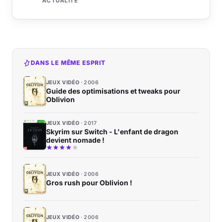
ACTUALITÉ
DANS LE MÊME ESPRIT
JEUX VIDÉO
2006
Guide des optimisations et tweaks pour
Oblivion
JEUX VIDÉO
2017
Skyrim sur Switch - L'enfant de dragon
devient nomade !
JEUX VIDÉO
2006
Gros rush pour Oblivion !
JEUX VIDÉO
2006