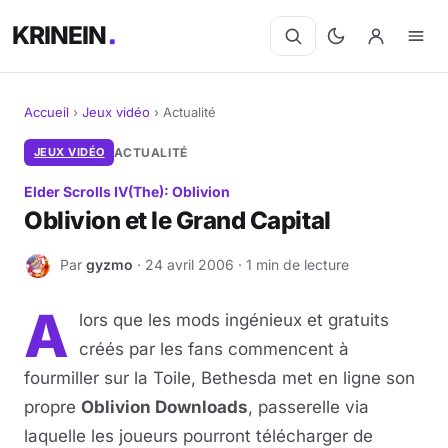
KRINEIN
Accueil
›
Jeux vidéo
›
Actualité
Cinéma
JEUX VIDÉO
ACTUALITÉ
Elder Scrolls IV(The): Oblivion
Séries
Oblivion et le Grand Capital
Manga
Par
gyzmo
· 24 avril 2006 · 1 min de lecture
G
BD
A
lors que les mods ingénieux et gratuits
Livres
créés par les fans commencent à
fourmiller sur la Toile, Bethesda met en ligne son
Jeux vidéo
propre
Oblivion Downloads
, passerelle via
laquelle les joueurs pourront télécharger de
Jeux de société